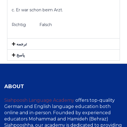
c. Er war schon beim Arzt.
Richtig Falsch
ترجمه
پاسخ
ABOUT
Siahpoosh Language Academy
offers top-quality
German and English language education both
online and in-person. Founded by experienced
educators Mohammad and Hamideh (Behraz)
Siahpooshha, our academy is dedicated to providing