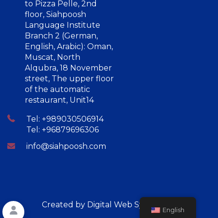
to Pizza Pelle, 2nd
floor, Siahpoosh
Language Institute
Branch 2 (German,
English, Arabic): Oman,
Muscat, North
Alqubra, 18 November
street, The upper floor
of the automatic
restaurant, Unit14
Tel: +989030506914
Tel: +96879696306
info@siahpoosh.com
Created by
Digital Web Sync
2024.
English