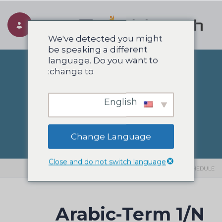
Toggle navigation
We've detected you might
be speaking a different
language. Do you want to
change to:
ARABIC COURSE
English
SCHEDULE
Change Language
Close and do not switch language
SIAHPOOSH
>
ARABIC COURSE SCHEDULE
Arabic-Term 1/N