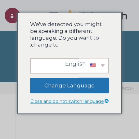
Toggle navigation
We've detected you might
be speaking a different
language. Do you want to
change to:
مهاجرت
English
Change Language
SIAHPOOSH
>
مهاجرت
Close and do not switch language