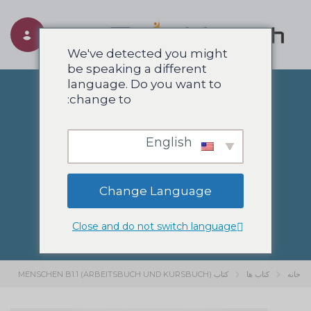
Toggle navigation
We've detected you might
be speaking a different
language. Do you want to
change to:
کتاب MENSCHEN B1.1
English
(ARBEITSBUCH UND
Change Language
KURSBUCH)
Close and do not switch language
خانه
کتاب ها
کتاب MENSCHEN B1.1 (ARBEITSBUCH UND KURSBUCH)