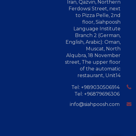
Iran, Qazvin, Northern
Ferdowsi Street, next
to Pizza Pelle, 2nd
floor, Siahpoosh
Language Institute
Branch 2 (German,
English, Arabic): Oman,
Muscat, North
Alqubra, 18 November
street, The upper floor
of the automatic
restaurant, Unit14
Tel: +989030506914
Tel: +96879696306
info@siahpoosh.com